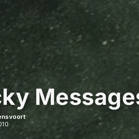
cky Message
ensvoort
010