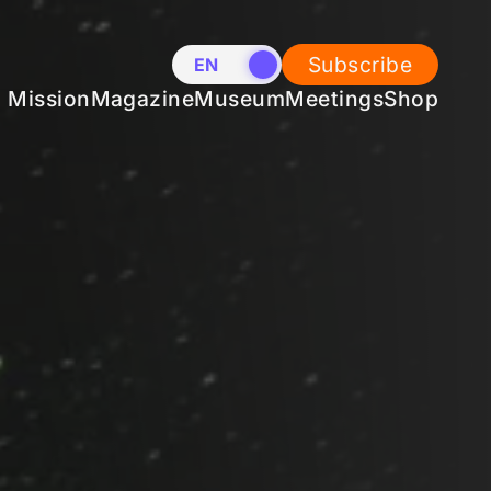
Subscribe
EN
NL
Mission
Magazine
Museum
Meetings
Shop