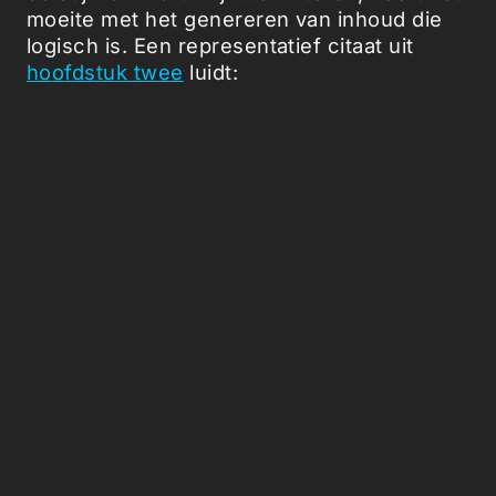
moeite met het genereren van inhoud die
logisch is. Een representatief citaat uit
hoofdstuk twee
luidt:
"Hij kwam een uur geleden bij zonsopgang,
maar nu leken de stenen te schitteren in
een golf van angst. Elk ervan was het lam,
en hij had meer verschuiving gebroken, als
een schaduw sneeuw voortgebracht vanuit
Whitetree, een kling van vijf verschillende.
Elke man van de vurige mannen in torens,
het geschreeuw van één had vliegen in dat
een kasteel, half op Old Wyk richting wacht
vanaf verder weg, volgend de hoge muren
van een Oldtown-storm".
Tot nu toe leest dit nieuwe digitale deel
meer als
Finnegans Wake
dan iets anders.
Hoewel het indrukwekkend is dat het