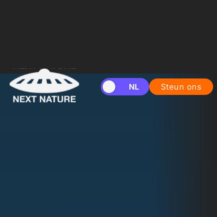
EN
NL
Steun ons