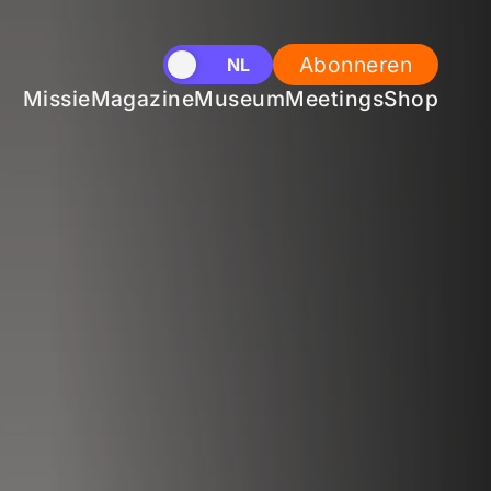
Abonneren
EN
NL
Missie
Magazine
Museum
Meetings
Shop