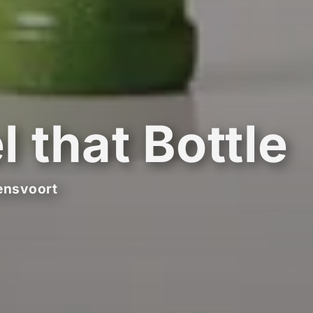
l that Bottle
ensvoort