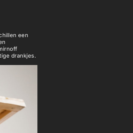
schillen een
een
mirnoff
tige drankjes.