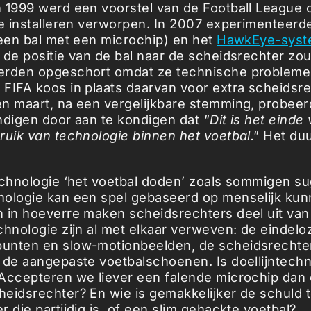
 1999 werd een voorstel van de Football League
te installeren verworpen. In 2007 experimenteer
een bal met een microchip) en het
HawkEye-sys
 de positie van de bal naar de scheidsrechter zo
erden opgeschort omdat ze technische problem
FIFA koos in plaats daarvan voor extra scheidsr
n maart, na een vergelijkbare stemming, probeer
ndigen door aan te kondigen dat
"Dit is het einde
ruik van technologie binnen het voetbal."
Het duu
echnologie ‘het voetbal doden’ zoals sommigen s
ologie kan een spel gebaseerd op menselijk kun
 in hoeverre maken scheidsrechters deel uit van
chnologie zijn al met elkaar verweven: de eindelo
unten en slow-motionbeelden, de scheidsrechte
 de aangepaste voetbalschoenen. Is doellijntechn
Accepteren we liever een falende microchip dan
eidsrechter? En wie is gemakkelijker de schuld 
 die partijdig is, of een slim gehackte voetbal?