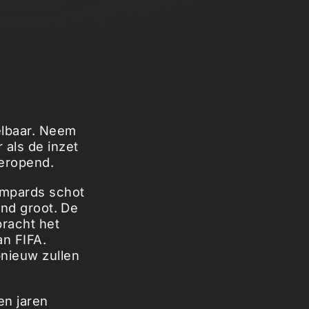
elbaar. Neem
 als de inzet
heropend.
ampards schot
and groot. De
bracht het
an FIFA.
pnieuw zullen
en jaren