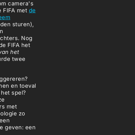
 om camera's
de FIFA met
de
teem
uden sturen),
en
echters. Nog
de FIFA het
 van het
rde twee
uggereren?
nen en toeval
 het spel?
ze
rs met
ologie zo
 een
te geven: een