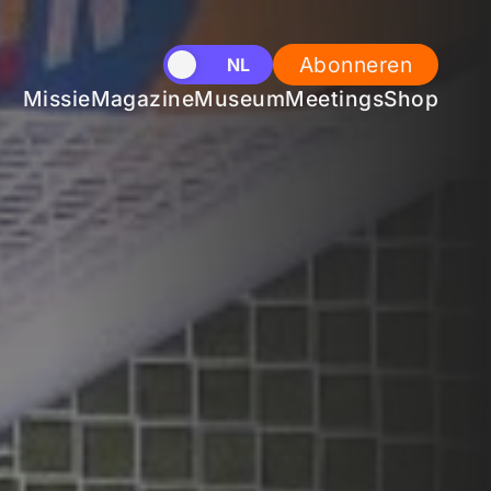
Abonneren
EN
NL
Missie
Magazine
Museum
Meetings
Shop