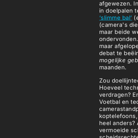
afgewezen. In
in doelpalen 
‘slimme bal’
(
(camera's die
maar beide w
ondervonden. 
maar afgelope
debat te beëi
mogelijke geb
maanden.
Zou doellijnt
Hoeveel techn
verdragen? En
Voetbal en te
camerastandp
koptelefoons,
heel anders? 
vermoeide sch
scheidsrechter