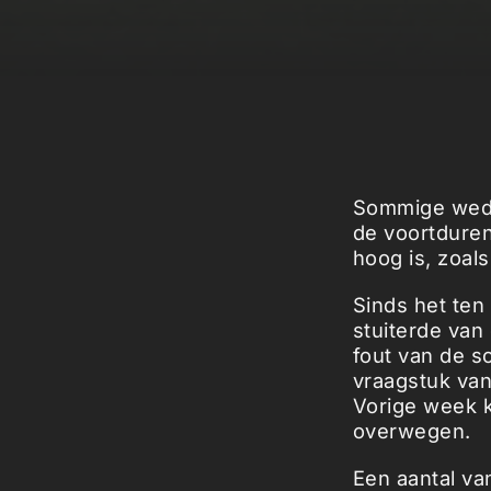
Sommige wedst
de voortduren
hoog is, zoal
Sinds het ten
stuiterde van 
fout van de s
vraagstuk van
Vorige week k
overwegen.
Een aantal va