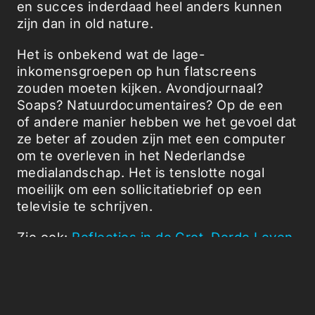
en succes inderdaad heel anders kunnen
zijn dan in old nature.
Het is onbekend wat de lage-
inkomensgroepen op hun flatscreens
zouden moeten kijken. Avondjournaal?
Soaps? Natuurdocumentaires? Op de een
of andere manier hebben we het gevoel dat
ze beter af zouden zijn met een computer
om te overleven in het Nederlandse
medialandschap. Het is tenslotte nogal
moeilijk om een sollicitatiebrief op een
televisie te schrijven.
Zie ook:
Reflecties in de Grot
,
Derde Leven
,
Breaking News: CNN laat CNN zien
,
TV
Helm
. Dank je Marianne.