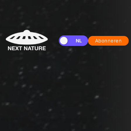
EN
NL
Abonneren