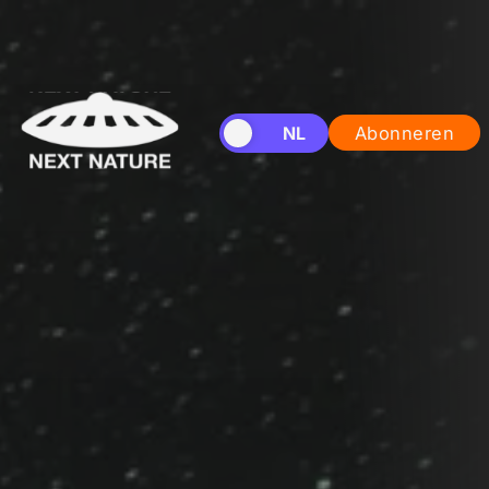
EN
NL
Abonneren