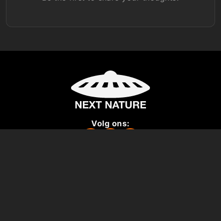
Volg ons:
Missie
Over ons
Pers
Steun ons