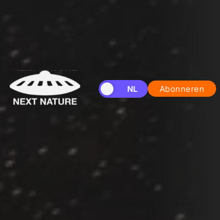
EN
NL
Abonneren