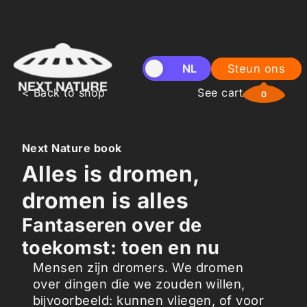
EN
NL
Steun ons
< Back to shop
See cart
0
Next Nature book
Alles is dromen,
dromen is alles
Fantaseren over de
toekomst: toen en nu
Mensen zijn dromers. We dromen
over dingen die we zouden willen,
bĳvoorbeeld: kunnen vliegen, of voor