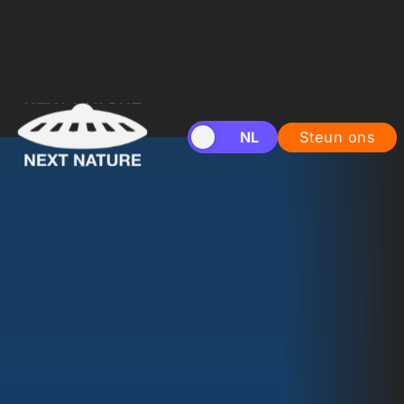
EN
NL
Steun ons