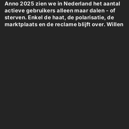
Anno 2025 zien we in Nederland het aantal
actieve gebruikers alleen maar dalen - of
sterven. Enkel de haat, de polarisatie, de
marktplaats en de reclame blijft over. Willen
we Facebook zo herinneren? Facebook
heeft ons ook zo veel moois gebracht.
Voor een vluchtig moment in de
geschiedenis leek er - in 2012 - met
Facebook een wereldwijde gemeenschap
mogelijk. Een wereld zonder landen, zonder
grenzen, zonder bezit. Een wereld waar we
niet keken naar onze verschillen, maar waar
we ons verenigden rondom wat we liketen.