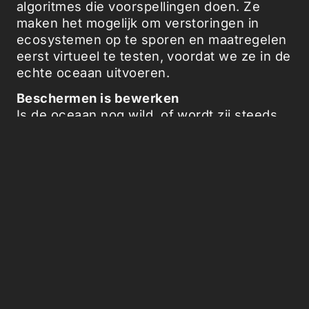
algoritmes die voorspellingen doen. Ze
maken het mogelijk om verstoringen in
ecosystemen op te sporen en maatregelen
eerst virtueel te testen, voordat we ze in de
echte oceaan uitvoeren.
Beschermen is bewerken
Is de oceaan nog wild, of wordt zij steeds
meer een systeem dat wij doorgronden? En
als we haar ziekten kunnen opsporen,
genetisch manipuleren of zelfs preventief
behandelen, ontwerpen we dan een zee op
maat? Wat betekent het om de natuur te
beschermen, als we haar daarvoor eerst
moeten aanpassen?
De smeltende zeester maakt duidelijk dat
zorg en controle steeds meer door elkaar
lopen. Ze is niet alleen een slachtoffer,
maar ook een spiegel van onszelf: de mens