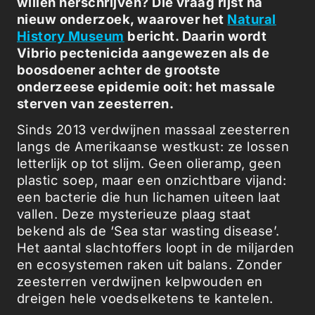
willen herschrijven? Die vraag rijst na
nieuw onderzoek, waarover het
Natural
History Museum
bericht. Daarin wordt
Vibrio pectenicida aangewezen als de
boosdoener achter de grootste
onderzeese epidemie ooit: het massale
sterven van zeesterren.
Sinds 2013 verdwijnen massaal zeesterren
langs de Amerikaanse westkust: ze lossen
letterlijk op tot slijm. Geen olieramp, geen
plastic soep, maar een onzichtbare vijand:
een bacterie die hun lichamen uiteen laat
vallen. Deze mysterieuze plaag staat
bekend als de ‘Sea star wasting disease’.
Het aantal slachtoffers loopt in de miljarden
en ecosystemen raken uit balans. Zonder
zeesterren verdwijnen kelpwouden en
dreigen hele voedselketens te kantelen.