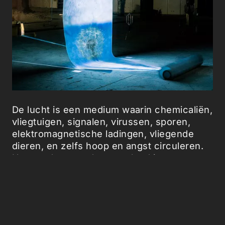
De lucht is een medium waarin chemicaliën,
vliegtuigen, signalen, virussen, sporen,
elektromagnetische ladingen, vliegende
dieren, en zelfs hoop en angst circuleren.
Haar gedrag wordt vastgelegd in
haarscherpe beelden op verschillende
schalen. Toch blijven die beelden, en de
data erachter, vaak verborgen of moeilijk te
begrijpen voor de meeste burgers.
Skyscraping maakt gebruik van