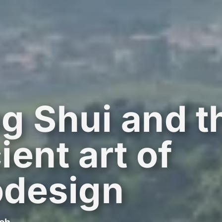
g Shui and t
ient art of
design