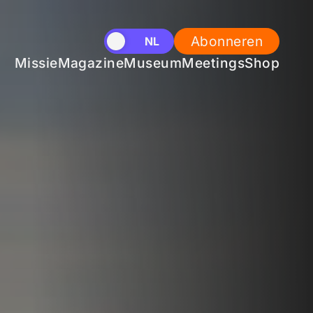
Abonneren
EN
NL
Missie
Magazine
Museum
Meetings
Shop