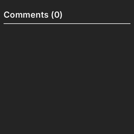
Comments (0)
Share your thoughts and join the technology
debate!
Your Name
Your Email
Your Bio (optional)
Your Comment