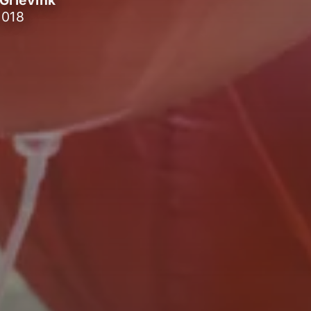
Grievink
2018