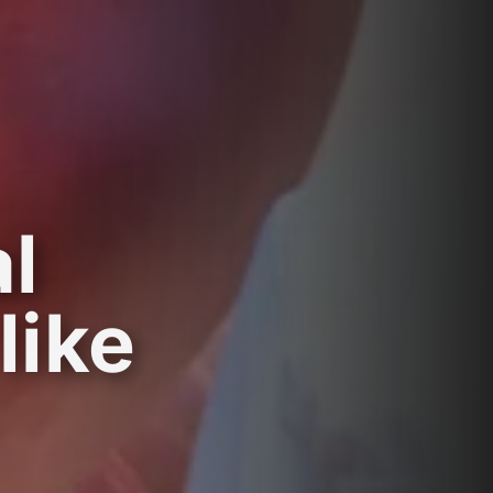
al
like