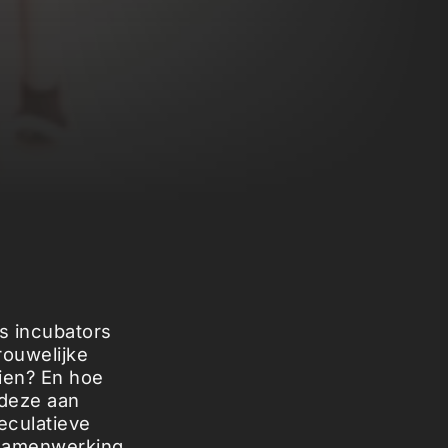
s incubators
rouwelijke
ien? En hoe
 deze aan
eculatieve
 samenwerking