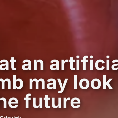
t an artifici
b may look 
the future