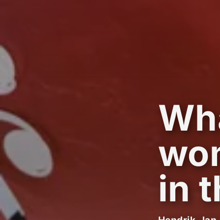
Wha
wom
in 