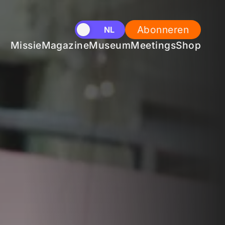
Abonneren
EN
NL
Missie
Magazine
Museum
Meetings
Shop