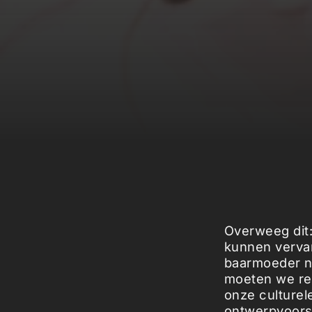
Overweeg dit
kunnen vervan
baarmoeder na
moeten we rea
onze culturel
ontwerpvoors