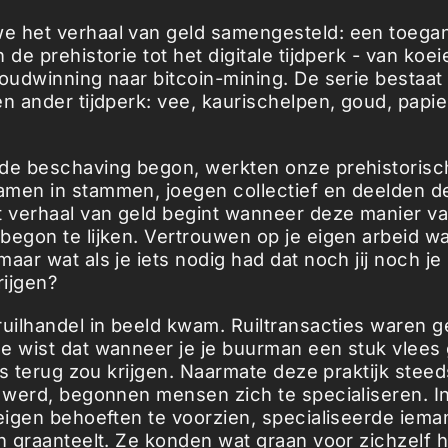
 het verhaal van geld samengesteld: een toegan
 de prehistorie tot het digitale tijdperk - van koe
goudwinning naar bitcoin-mining. De serie bestaat 
n ander tijdperk: vee, kaurischelpen, goud, papier
 de beschaving begon, werkten onze prehistorisc
men in stammen, joegen collectief en deelden de
t verhaal van geld begint wanneer deze manier v
begon te lijken. Vertrouwen op je eigen arbeid wa
aar wat als je iets nodig had dat noch jij noch je
ijgen?
ruilhandel in beeld kwam. Ruiltransacties waren 
e wist dat wanneer je je buurman een stuk vlees g
ets terug zou krijgen. Naarmate deze praktijk steed
r werd, begonnen mensen zich te specialiseren. In
 eigen behoeften te voorzien, specialiseerde iema
in graanteelt. Ze konden wat graan voor zichzelf