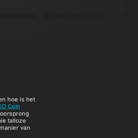
en hoe is het
CO Coin
 oorsprong
e talloze
manier van