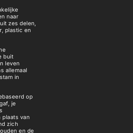
kelijke
ien naar
uit zes delen,
, plastic en
he
 buit
an leven
s allemaal
 stam in
gebaseerd op
af, je
s
 plaats van
nd zich
 houden en de