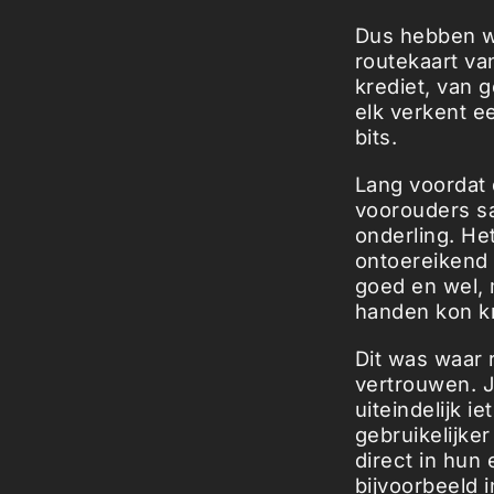
Dus hebben we
routekaart van
krediet, van 
elk verkent ee
bits.
Lang voordat
voorouders sa
onderling. He
ontoereikend 
goed en wel, m
handen kon kr
Dit was waar 
vertrouwen. J
uiteindelijk i
gebruikelijke
direct in hun
bijvoorbeeld 