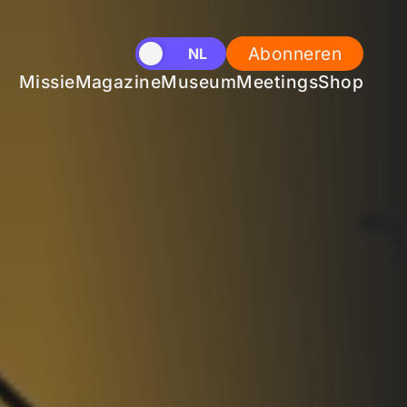
Abonneren
EN
NL
Missie
Magazine
Museum
Meetings
Shop