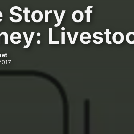
 Story of
ey: Livesto
net
2017