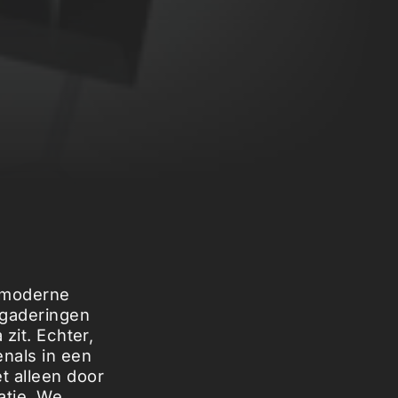
 moderne
rgaderingen
 zit. Echter,
enals in een
t alleen door
atie. We