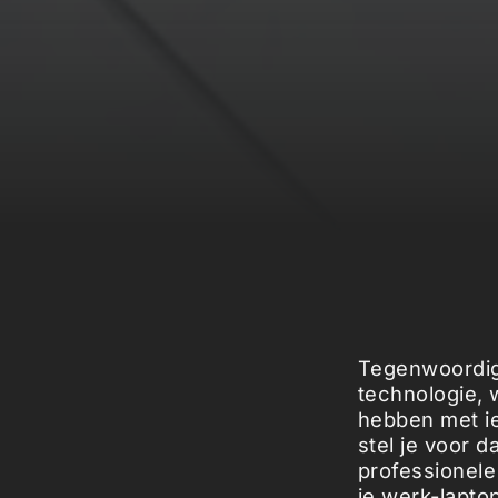
Tegenwoordig
technologie, 
hebben met ied
stel je voor 
professionele
je werk-lapto