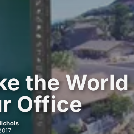
e the World
r Office
ichols
2017