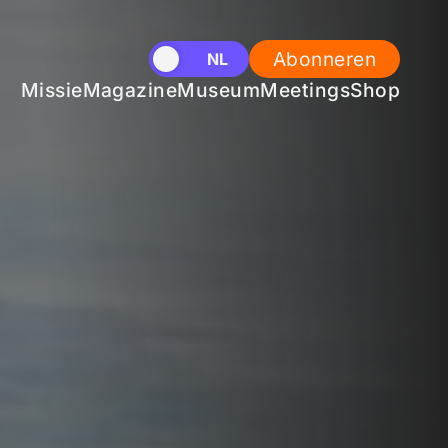
Abonneren
EN
NL
Missie
Magazine
Museum
Meetings
Shop