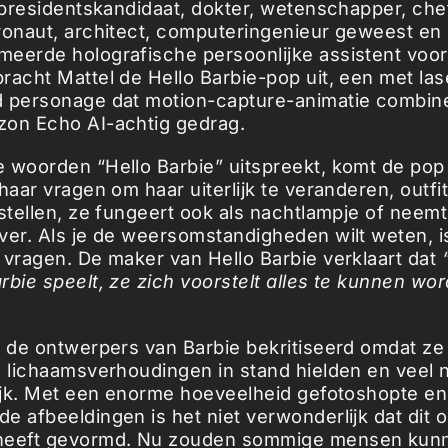
e presidentskandidaat, dokter, wetenschapper, che
ronaut, architect, computeringenieur geweest en
eerde holografische persoonlijke assistent voor 
racht Mattel de Hello Barbie-pop uit, een met las
d personage dat motion-capture-animatie combin
zon Echo AI-achtig gedrag.
 woorden “Hello Barbie” uitspreekt, komt de pop 
haar vragen om haar uiterlijk te veranderen, outfi
 stellen, ze fungeert ook als nachtlampje of neemt
ver. Als je de weersomstandigheden wilt weten, i
 vragen. De maker van Hello Barbie verklaart dat
rbie speelt, ze zich voorstelt alles te kunnen wo
n de ontwerpers van Barbie bekritiseerd omdat ze
e lichaamsverhoudingen in stand hielden en veel 
lijk. Met een enorme hoeveelheid gefotoshopte en
e afbeeldingen is het niet verwonderlijk dat dit o
heeft gevormd. Nu zouden sommige mensen kun