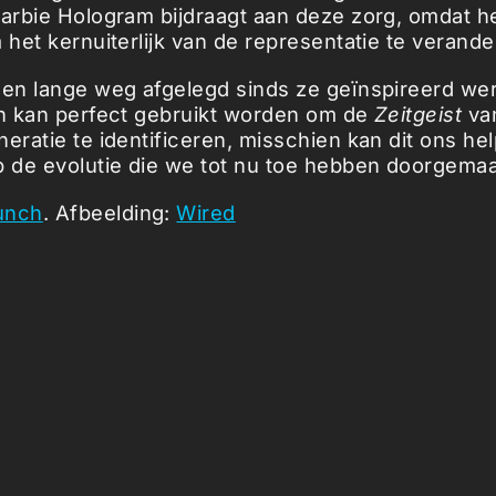
Barbie Hologram bijdraagt aan deze zorg, omdat h
 het kernuiterlijk van de representatie te verande
een lange weg afgelegd sinds ze geïnspireerd we
 kan perfect gebruikt worden om de
Zeitgeist
va
neratie te identificeren, misschien kan dit ons he
p de evolutie die we tot nu toe hebben doorgemaa
unch
. Afbeelding:
Wired
icles ...
Loading stories...