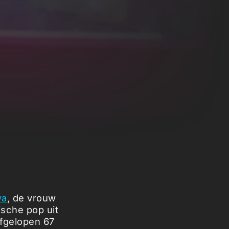
va
, de vrouw
ische pop uit
afgelopen 67