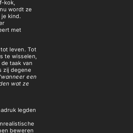
f-kok,
 nu wordt ze
je kind.
er
eert met
tot leven. Tot
ts te wisselen,
 de taak van
s zij degene
“wanneer een
rden wat ze
nadruk legden
nrealistische
nen beweren