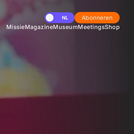
Abonneren
EN
NL
Missie
Magazine
Museum
Meetings
Shop