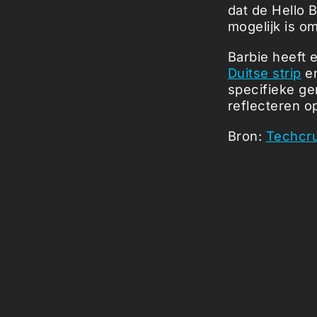
dat de Hello 
mogelijk is om
Barbie heeft 
Duitse strip
en
specifieke ge
reflecteren o
Bron:
Techcr
Picked Art