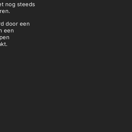
et nog steeds
ren.
rd door een
n een
lpen
kt.