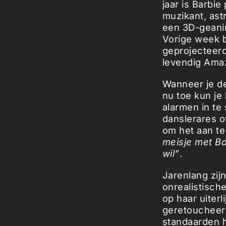
jaar is Barbi
muzikant, ast
een 3D-geanim
Vorige week b
geprojecteer
levendig Ama
Wanneer je de
nu toe kun je 
alarmen in te
danslerares o
om het aan te
meisje met Ba
wil”
.
Jarenlang zij
onrealistisch
op haar uiter
geretoucheerd
standaarden 