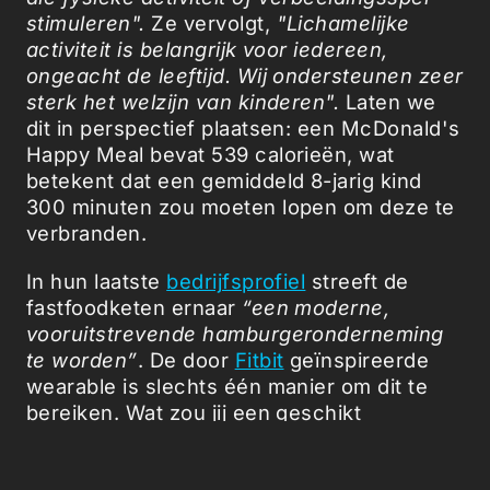
stimuleren".
Ze vervolgt,
"Lichamelijke
activiteit is belangrijk voor iedereen,
ongeacht de leeftijd. Wij ondersteunen zeer
sterk het welzijn van kinderen".
Laten we
dit in perspectief plaatsen: een McDonald's
Happy Meal bevat 539 calorieën, wat
betekent dat een gemiddeld 8-jarig kind
300 minuten zou moeten lopen om deze te
verbranden.
In hun laatste
bedrijfsprofiel
streeft de
fastfoodketen ernaar
“een moderne,
vooruitstrevende hamburgeronderneming
te worden”
. De door
Fitbit
geïnspireerde
wearable is slechts één manier om dit te
bereiken. Wat zou jij een geschikt
gezondheidsspeeltje vinden voor deze
restaurantketen?