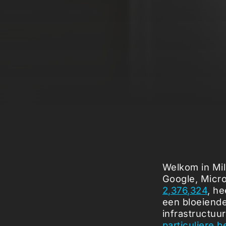
Welkom in Mil
Google, Micro
2,376,324
, he
een bloeiende
infrastructuu
particuliere b