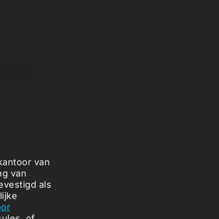
dkantoor van
ng van
evestigd als
ijke
oor
sules, of