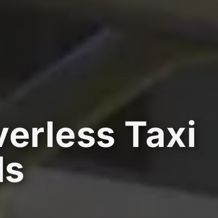
verless Taxi
ds