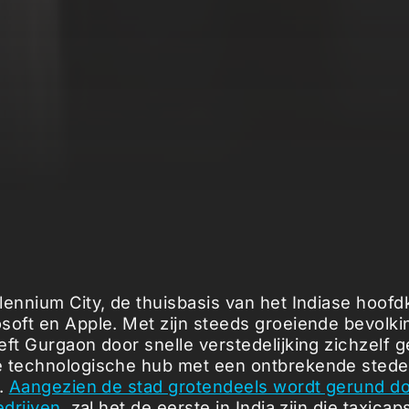
lennium City, de thuisbasis van het Indiase hoof
soft en Apple. Met zijn steeds groeiende bevolki
eft Gurgaon door snelle verstedelijking zichzelf g
 technologische hub met een ontbrekende stedel
r.
Aangezien de stad grotendeels wordt gerund d
edrijven,
zal het de eerste in India zijn die taxicap