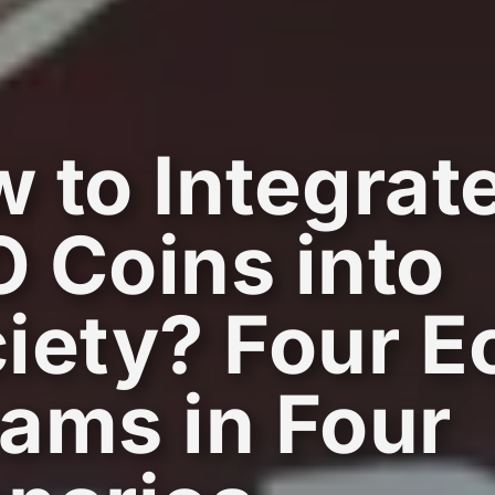
 to Integrat
 Coins into
iety? Four E
ams in Four