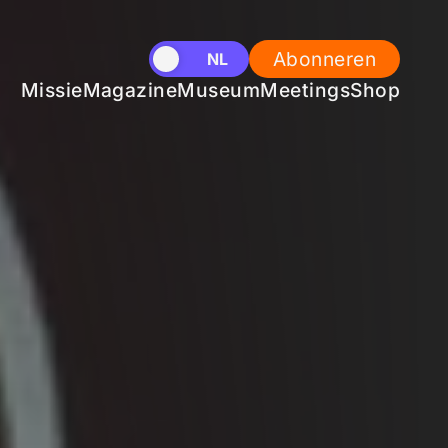
Abonneren
EN
NL
Missie
Magazine
Museum
Meetings
Shop