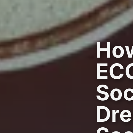
How
ECO
Soc
Dre