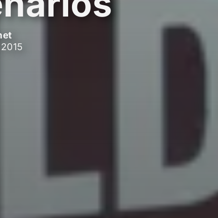
narios
net
 2015