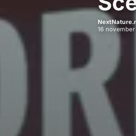
Sce
NextNature.
16 november