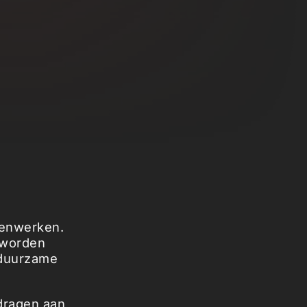
menwerken.
 worden
 duurzame
jdragen aan