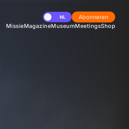
Abonneren
EN
NL
Missie
Magazine
Museum
Meetings
Shop