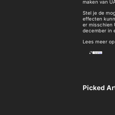
maken van UA
Stel je de mo
effecten kun
er misschien 
december in e
Lees meer o
Picked Art