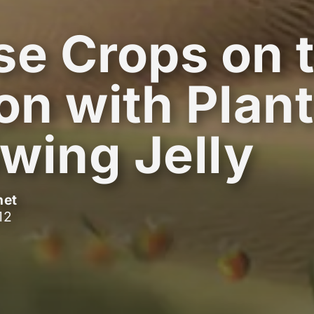
se Crops on 
n with Plant
wing Jelly
net
12