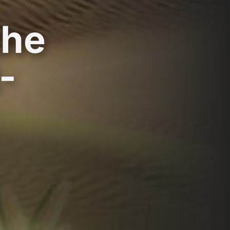
the
-