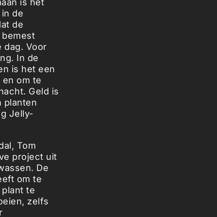
aan is het
 in de
dat de
n bemest
e dag. Voor
ng. In de
en is het een
n en om te
acht. Geld is
n planten
g Jelly-
dal, Tom
e project uit
ewassen. De
eeft om te
plant te
eien, zelfs
r