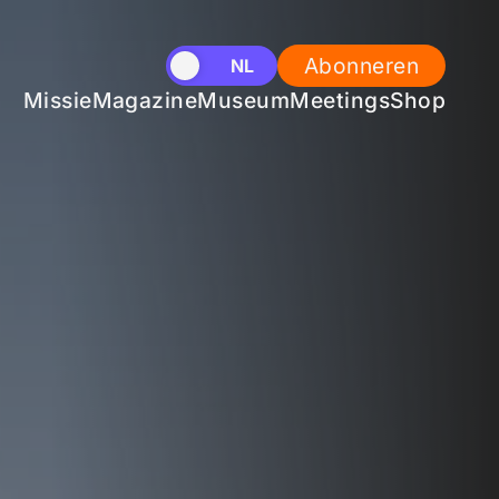
Abonneren
EN
NL
Missie
Magazine
Museum
Meetings
Shop