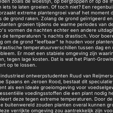
eden zoals de woestijn, op bergtoppen of op de m
 iets te laten groeien. Of toch niet? Een regenbui
orzaakt extreme plantengroei vanaf het moment 
 de grond raken. Zolang de grond geïrrigeerd e
 planten groeien tijdens de warme periodes van d
's vormen de nachten echter een andere uitdagi
n de temperaturen 's nachts drastisch. Voor boer
ng om de grond "leefbaar" te houden voor plante
rastische temperatuurverschillen tussen dag en n
bleem. Er moet een stabiele omgeving zijn waari
n, tegen lage kosten. Dat is wat het Plant-Growin
ert op te lossen.
industrieel ontwerpstudenten Ruud van Reijmers
ppe Spaans en Jeroen Rood, bestaat dit speculatiev
ient als een ideale groeiomgeving voor voedselg
e essentiële voedingsstoffen die een plant nodig h
oleert deze tegen extreme temperaturen. Door de 
de buitenwereld zouden planten overal kunnen gro
eze verrijkte omgeving zou aantrekkelijk zijn voo