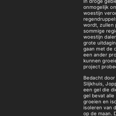
In droge gebi
onmogelijk om
woestijn vero
regendruppels
wordt, zullen
sommige regio
woestijn dale
grote uitdagi
gaan met de d
een ander pro
kunnen groeie
project probe
Bedacht door 
Slijkhuis, Jo
een gel die d
gel bevat all
groeien en is
isoleren van 
op de maan. D