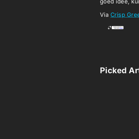
goed idee, ku
Via
Crisp Gre
Picked Art