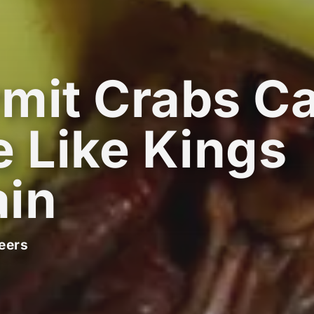
mit Crabs C
e Like Kings
in
eers