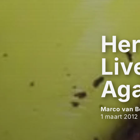
Her
Liv
Aga
Marco van B
1 maart 2012