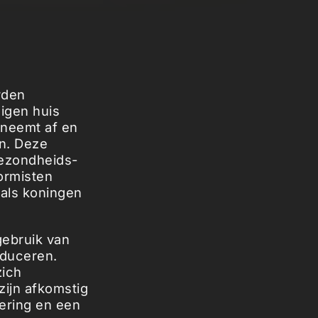
rden
igen huis
 neemt af en
en. Deze
gezondheids-
ormisten
 als koningen
ebruik van
oduceren.
zich
ijn afkomstig
lering en een