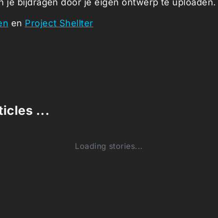
n je bijdragen door je eigen ontwerp te uploaden.
en
en
Project Shellter
icles ...
Loading stories...
0