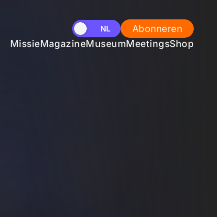
Abonneren
EN
NL
Missie
Magazine
Museum
Meetings
Shop