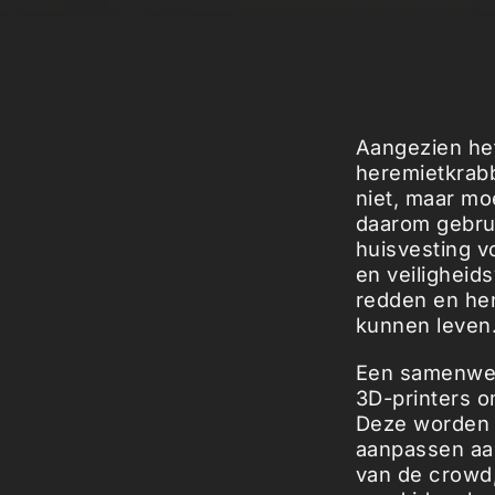
Aangezien he
heremietkrab
niet, maar m
daarom gebrui
huisvesting v
en veiligheid
redden en hen
kunnen leven
Een samenwer
3D-printers o
Deze worden g
aanpassen aan
van de crowd,