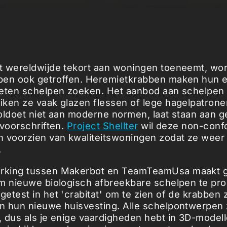
t wereldwijde tekort aan woningen toeneemt, wo
ben ook getroffen. Heremietkrabben maken hun e
oeten schelpen zoeken. Het aanbod aan schelpen
ken ze vaak glazen flessen of lege hagelpatron
oldoet niet aan moderne normen, laat staan aan 
svoorschriften.
Project Shellter
wil deze non-conf
 voorzien van kwaliteitswoningen zodat ze weer
.
king tussen Makerbot en TeamTeamUsa maakt g
m nieuwe biologisch afbreekbare schelpen te pr
etest in het 'crabitat' om te zien of de krabben 
 hun nieuwe huisvesting. Alle schelpontwerpen z
 dus als je enige vaardigheden hebt in 3D-model