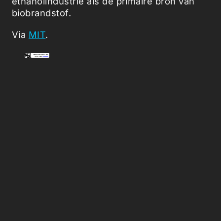
ethanolindustrie als de primaire bron van
biobrandstof.
Via
MIT
.
Picked Articles ...
Loading stories...
0