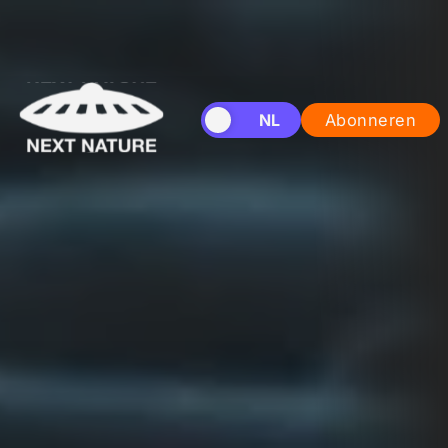
EN
NL
Abonneren