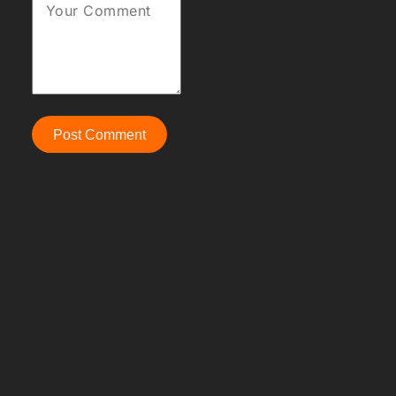
Your Comment
Post Comment
No comments yet
Be the first to share your thoughts!