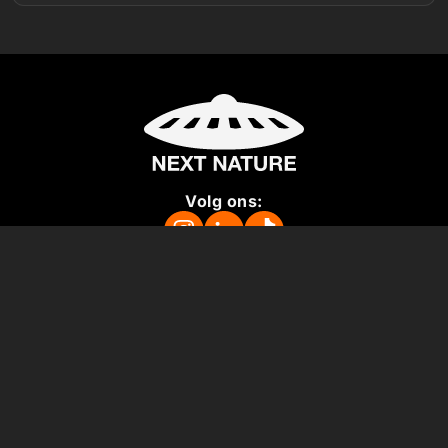
Volg ons:
Missie
Over ons
Pers
Steun ons
Vacatures
Colofon