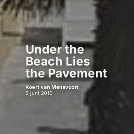
Under the
Beach Lies
the Pavement
Koert van Mensvoort
5 juni 2010