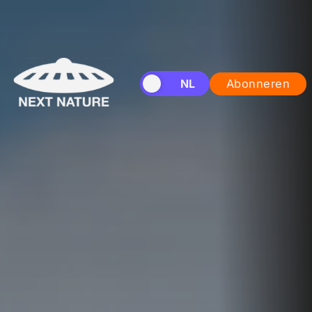
EN
NL
Abonneren