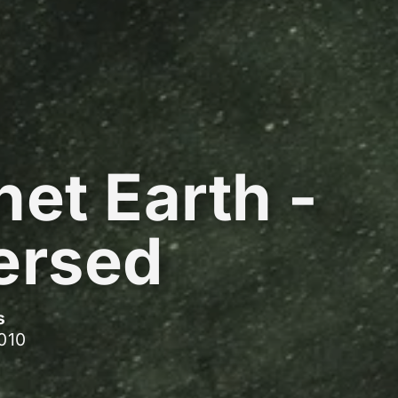
net Earth -
ersed
s
2010