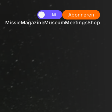
Abonneren
EN
NL
Missie
Magazine
Museum
Meetings
Shop