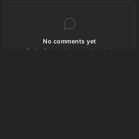
No comments yet
Be the first to share your thoughts!
Volg ons: