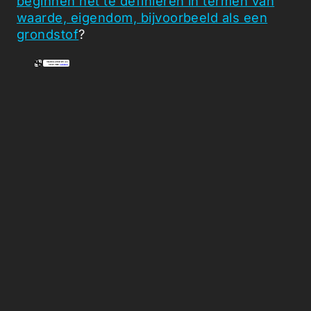
beginnen het te definiëren in termen van
waarde, eigendom, bijvoorbeeld als een
grondstof
?
Picked Articles ...
Loading stories...
0