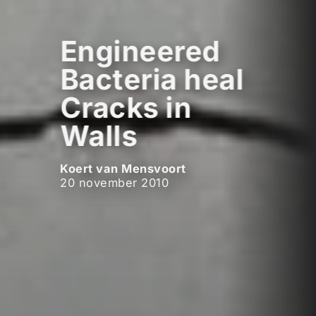
Engineered
Bacteria heal
Cracks in
Walls
Koert van Mensvoort
20 november 2010