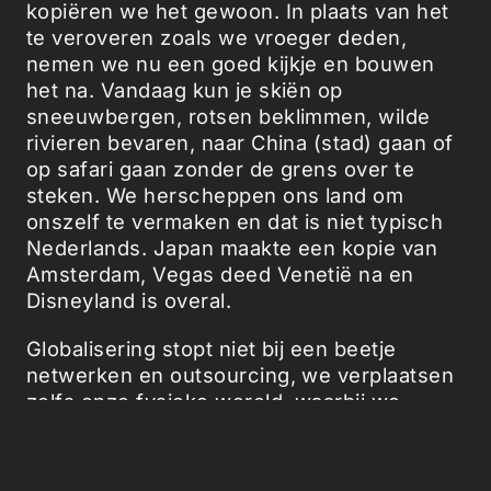
kopiëren we het gewoon. In plaats van het
te veroveren zoals we vroeger deden,
nemen we nu een goed kijkje en bouwen
het na. Vandaag kun je skiën op
sneeuwbergen, rotsen beklimmen, wilde
rivieren bevaren, naar China (stad) gaan of
op safari gaan zonder de grens over te
steken. We herscheppen ons land om
onszelf te vermaken en dat is niet typisch
Nederlands. Japan maakte een kopie van
Amsterdam, Vegas deed Venetië na en
Disneyland is overal.
Globalisering stopt niet bij een beetje
netwerken en outsourcing, we verplaatsen
zelfs onze fysieke wereld, waarbij we
complete steden en landschappen
uitwisselen. En aangezien we de Zambezi-
rivier - beroemd om raften - naar