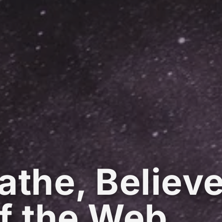
athe, Believe
f the Web