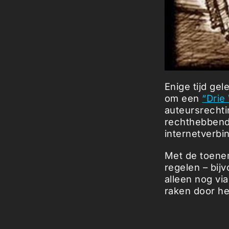
Enige tijd ge
om een
“Drie
auteursrechti
rechthebbende
internetverbi
Met de toene
regelen – bij
alleen nog vi
raken door he
Gelukkig voor
aannemen van 