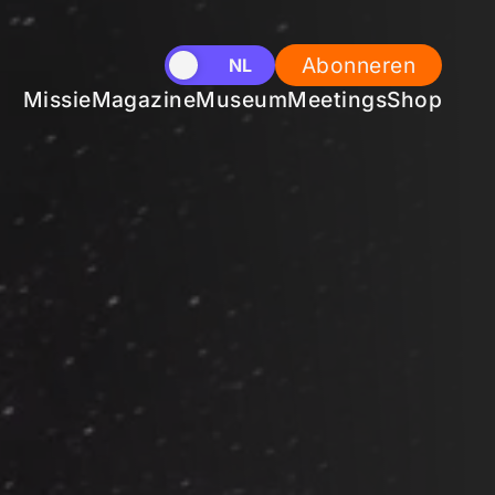
Abonneren
EN
NL
Missie
Magazine
Museum
Meetings
Shop