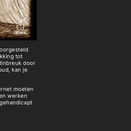
voorgesteld
kking tot
tinbreuk door
ud, kan je
ernet moeten
jen werken
 gehandicapt
ver het
g tot het