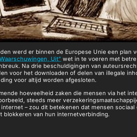
leden werd er binnen de Europese Unie een plan 
 Waarschuwingen, Uit”
wet in te voeren met betre
nbreuk. Na drie beschuldigingen van auteursrech
n voor het downloaden of delen van illegale inho
nding voor altijd worden afgesloten.
mende hoeveelheid zaken die mensen via het int
voorbeeld, steeds meer verzekeringsmaatschappi
a internet – zou dit betekenen dat mensen sociaal
t blokkeren van hun internetverbinding.
 alle digitale natives heeft de tweede stemming o
Amendement 138/46, dat in feite stelt dat toegan