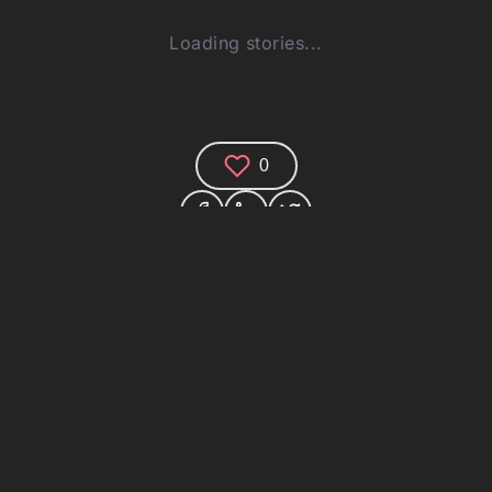
Loading stories...
0
Comments (0)
Share your thoughts and join the technology
debate!