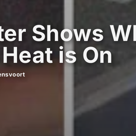
ter Shows W
 Heat is On
ensvoort