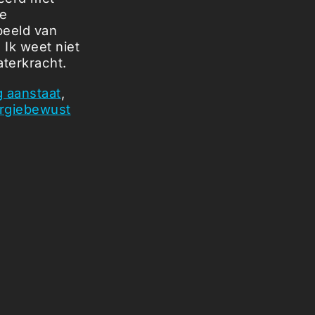
de
beeld van
. Ik weet niet
aterkracht.
g aanstaat
,
rgiebewust