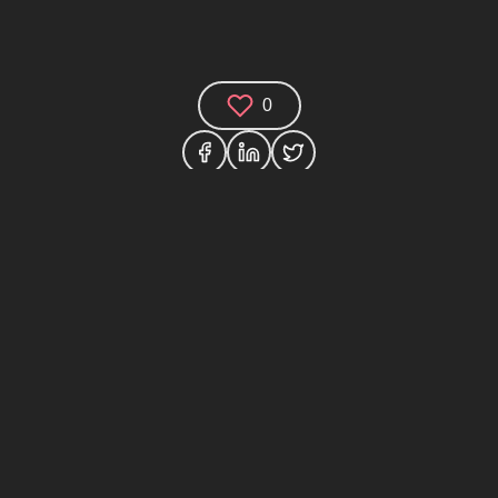
0
(0)
houghts and join the technology debate!