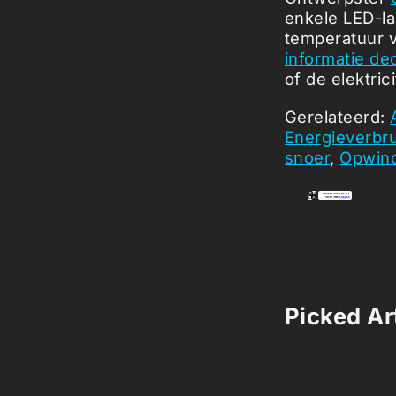
enkele LED-la
temperatuur v
informatie de
of de elektri
Gerelateerd:
Energieverbru
snoer
,
Opwind
Picked Art