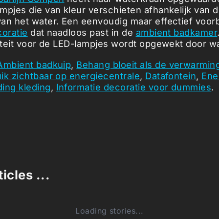
mpjes die van kleur verschieten afhankelijk van 
an het water. Een eenvoudig maar effectief voor
coratie
dat naadloos past in de
ambient badkamer
citeit voor de LED-lampjes wordt opgewekt door w
Ambient badkuip
,
Behang bloeit als de verwarmin
ik zichtbaar op energiecentrale
,
Datafontein
,
Ene
ing kleding
,
Informatie decoratie voor dummies
.
icles ...
Loading stories...