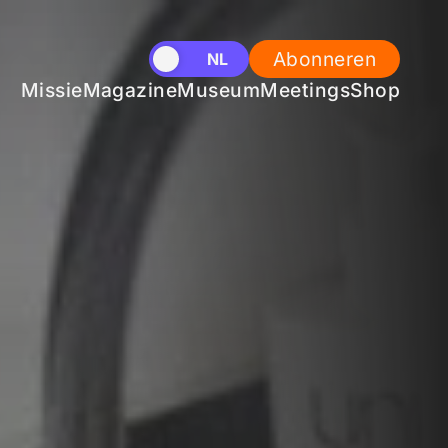
Abonneren
EN
NL
Missie
Magazine
Museum
Meetings
Shop