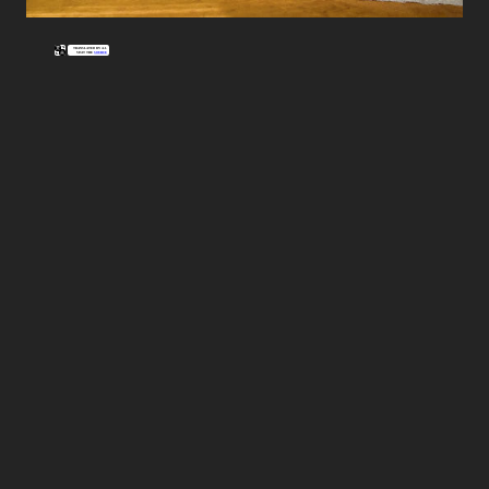
Picked Articles ...
Loading stories...
0