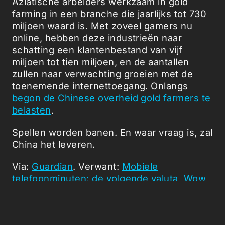
Aziatische arbeiders werkzaam in gold
farming in een branche die jaarlijks tot 730
miljoen waard is. Met zoveel gamers nu
online, hebben deze industrieën naar
schatting een klantenbestand van vijf
miljoen tot tien miljoen, en de aantallen
zullen naar verwachting groeien met de
toenemende internettoegang. Onlangs
begon de Chinese overheid gold farmers te
belasten
.
Spellen worden banen. En waar vraag is, zal
China het leveren.
Via:
Guardian
. Verwant:
Mobiele
telefoonminuten: de volgende valuta
,
Wow
begrafenis wordt overvallen
,
Miljonair in
Second Life
,
Online gamers ontmaskerd
,
WoWoW
.