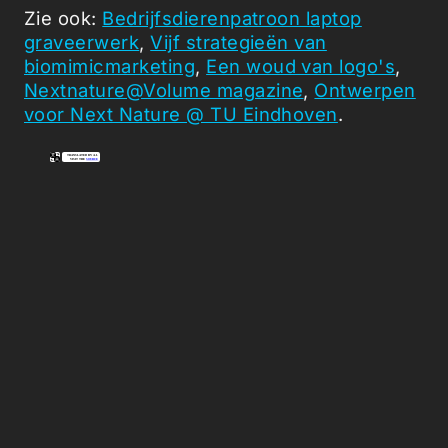
Zie ook:
Bedrijfsdierenpatroon laptop
graveerwerk
,
Vijf strategieën van
biomimicmarketing
,
Een woud van logo's
,
Nextnature@Volume magazine
,
Ontwerpen
voor Next Nature @ TU Eindhoven
.
Picked Articles ...
Loading stories...