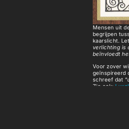
Mensen uit de
begrijpen tus
kaarslicht. L
verlichting i
beïnvloedt he
Voor zover wi
geïnspireerd 
schreef dat
"
Zie ook:
Luxa
Berry.