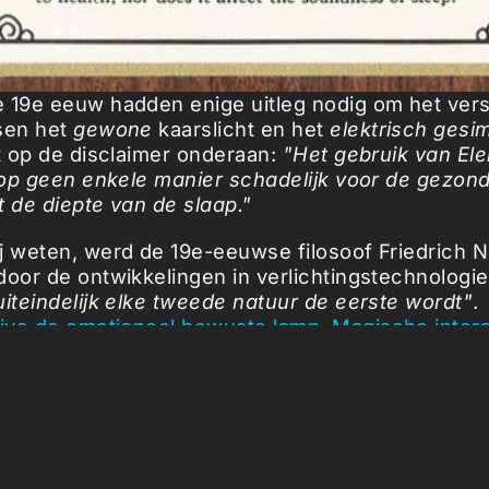
 19e eeuw hadden enige uitleg nodig om het vers
sen het
gewone
kaarslicht en het
elektrisch gesi
et op de disclaimer onderaan:
"Het gebruik van Elek
s op geen enkele manier schadelijk voor de gezon
t de diepte van de slaap."
j weten, werd de 19e-eeuwse filosoof Friedrich 
door de ontwikkelingen in verlichtingstechnologie 
uiteindelijk elke tweede natuur de eerste wordt"
.
live de emotioneel bewuste lamp
,
Magische intera