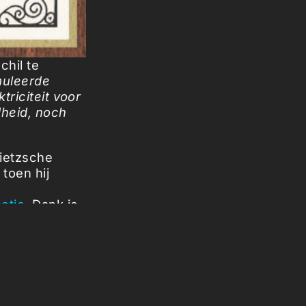
chil te
muleerde
triciteit voor
dheid, noch
Nietzsche
toen hij
ctie
. Dank je