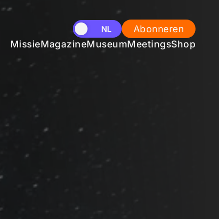
Abonneren
EN
NL
Missie
Magazine
Museum
Meetings
Shop