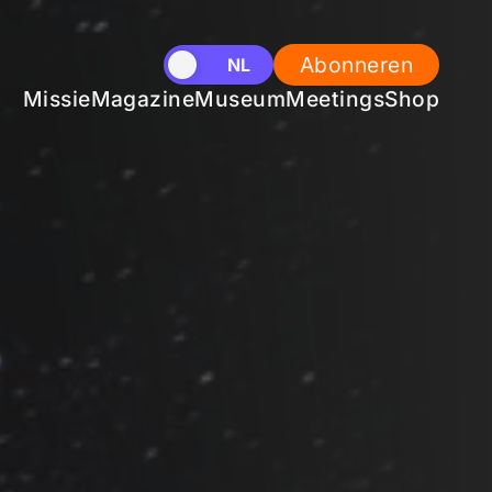
Abonneren
EN
NL
Missie
Magazine
Museum
Meetings
Shop