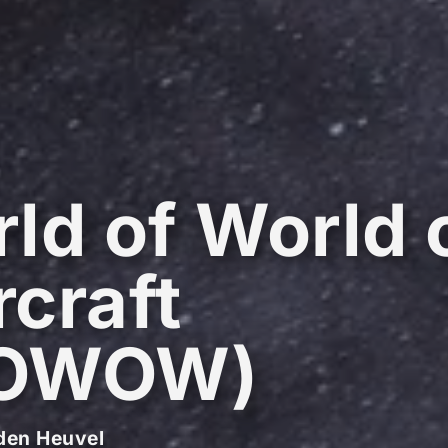
ld of World 
craft
OWOW)
den Heuvel