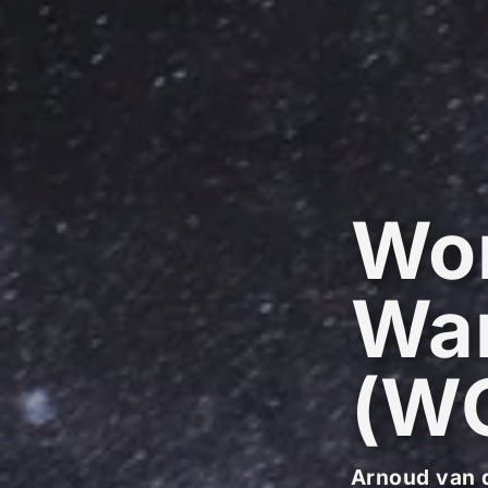
Wor
War
(W
Arnoud van 