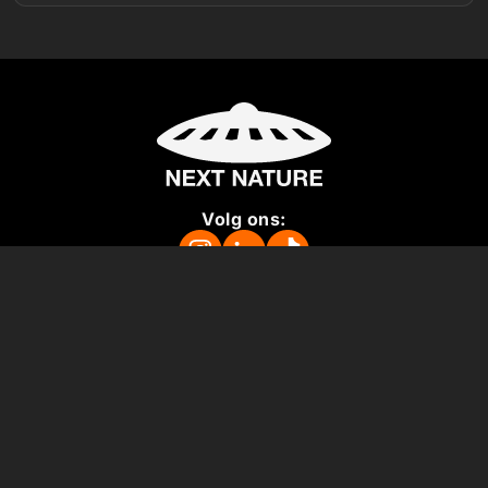
Volg ons:
Missie
Over ons
Pers
Steun ons
Vacatures
Colofon