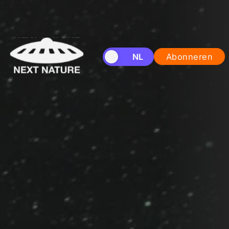
EN
NL
Abonneren