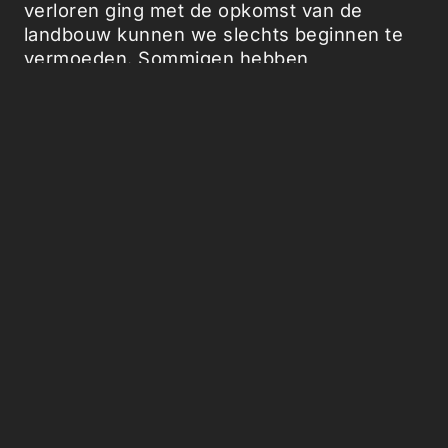
verloren ging met de opkomst van de
landbouw kunnen we slechts beginnen te
vermoeden. Sommigen hebben
gesuggereerd
dat het einde van het jager-
verzamelaarsleven een afname in grootte,
gestalte, skeletrobuustheid met zich
meebracht en tandbederf,
voedingstekorten en de meeste
infectieziekten introduceerde.
Dat betekent niet dat we het leven van
jager-verzamelaars moeten romantiseren,
wat op zijn eigen manier soms wreed moet
zijn geweest. In feite was het een compleet
ander leven. In de gedachten van een
jager-verzamelaar zouden wij –
hedendaagse mensen – waarschijnlijk al als
‘post-menselijk’ worden beschouwd. Denk
daar maar eens over na de volgende keer