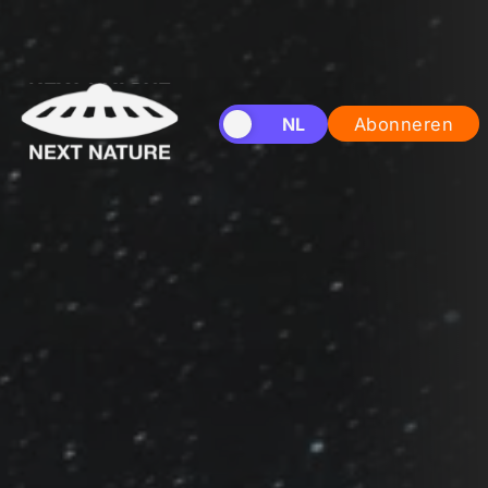
EN
NL
Abonneren