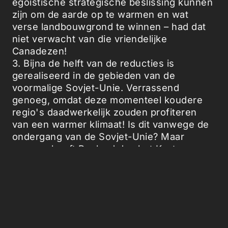
egoïstische strategische beslissing kunnen
zijn om de aarde op te warmen en wat
verse landbouwgrond te winnen – had dat
niet verwacht van die vriendelijke
Canadezen!
3. Bijna de helft van de reducties is
gerealiseerd in de gebieden van de
voormalige Sovjet-Unie. Verrassend
genoeg, omdat deze momenteel koudere
regio's daadwerkelijk zouden profiteren
van een warmer klimaat! Is dit vanwege de
ondergang van de Sovjet-Unie? Maar
waarom heeft Rusland dan het Kyoto-
protocol geratificeerd? Kortetermijnpolitiek?
Is Rusland de filantroop van de wereld?
4. Europa doet het redelijk met Duitsland en
Polen als koplopers. Spanje en Portugal
liggen onder zeeniveau.
5. Het Midden-Oosten doet het redelijk.