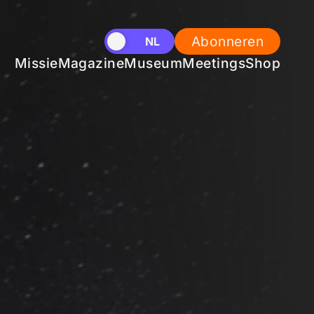
Abonneren
EN
NL
Missie
Magazine
Museum
Meetings
Shop