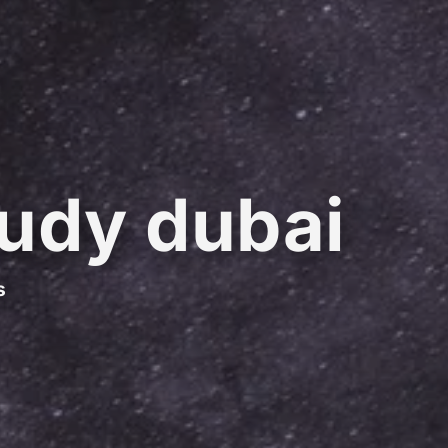
udy dubai
s